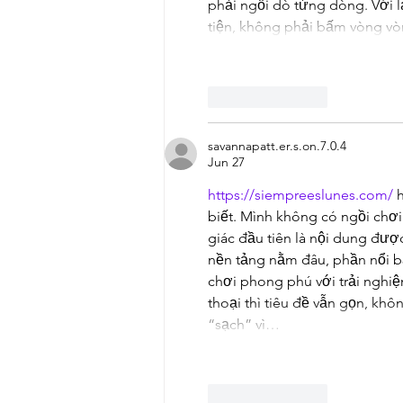
phải ngồi dò từng dòng. Với l
tiện, không phải bấm vòng vòn
Like
Reply
savannapatt.er.s.on.7.0.4
Jun 27
https://siempreeslunes.com/
 
biết. Mình không có ngồi chơi 
giác đầu tiên là nội dung được
nền tảng nằm đâu, phần nổi bậ
chơi phong phú với trải nghi
thoại thì tiêu đề vẫn gọn, khô
“sạch” vì…
Like
Reply