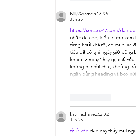
billy24barne.s7.8.3.5
Jun 25
https://soicau247.com/dan-de
nhắc đâu đó, kiểu tò mò xem tr
từng khối khá rõ, có mục lục 
tiêu đề có ghi ngày giờ đăng b
khung 3 ngày” hay gì, chủ yếu
không bị nhồi chữ, khoảng tr
ngăn bằng heading và box n
Like
Reply
katrinacha.vez.52.0.2
Jun 25
tỷ lệ kèo
 dạo này thấy mọi ng