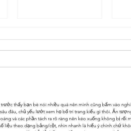
Music in the 90s
A Co
From
 trước thấy bạn bè nói nhiều quá nên mình cũng bấm vào nghí
âu đâu, chủ yếu lướt xem họ bố trí trang kiểu gì thôi. Ấn tượn
hoáng và các phần tách ra rõ ràng nên kéo xuống không bị rối m
số liệu theo dạng bảng/cột, nhìn nhanh là hiểu ý chính chứ khô