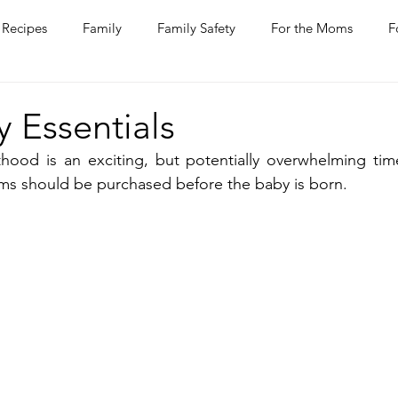
Recipes
Family
Family Safety
For the Moms
F
ntine
COVID-19
Pets
Horses
Home Improvem
 Essentials
thood is an exciting, but potentially overwhelming tim
he Ladies
Journaling
Women Talk
Self Improvement
ms should be purchased before the baby is born. 
rs
Entertaining
Wine
Bakery
Dining Out