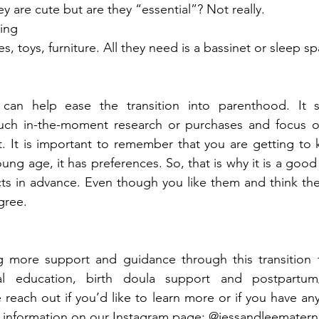
ey are cute but are they “essential”? Not really.
ing 
 toys, furniture. All they need is a bassinet or sleep sp
 can help ease the transition into parenthood. It 
h in-the-moment research or purchases and focus on
t. It is important to remember that you are getting to
ung age, it has preferences. So, that is why it is a good 
 in advance. Even though you like them and think they 
gree. 
ng more support and guidance through this transition 
l education, birth doula support and postpartum/i
e reach out if you’d like to learn more or if you have an
e information on our Instagram page: @jessandleematerni