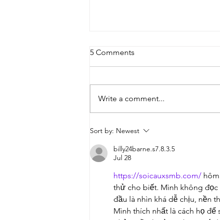
5 Comments
Then vs Now
Write a comment...
Sort by:
Newest
billy24barne.s7.8.3.5
Jul 28
https://soicauxsmb.com/
 hôm
thử cho biết. Mình không đọc s
đầu là nhìn khá dễ chịu, nền t
Mình thích nhất là cách họ để 