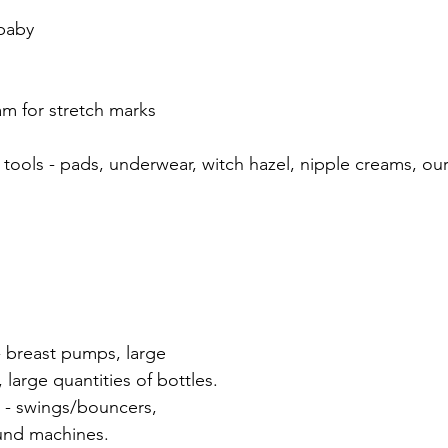
baby 
m for stretch marks 
tools - pads, underwear, witch hazel, nipple creams, our
- breast pumps, large 
 large quantities of bottles. 
s - swings/bouncers, 
ound machines.