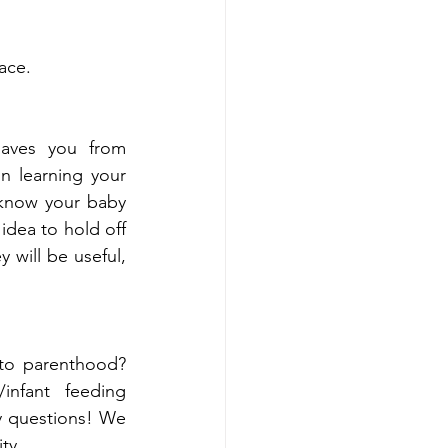
ace. 
saves you from 
 learning your 
 know your baby 
idea to hold off 
will be useful, 
to parenthood? 
nfant feeding 
y questions! We 
ty. 