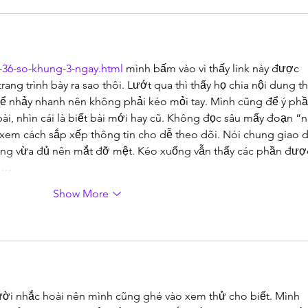
-36-so-khung-3-ngay.html
 mình bấm vào vì thấy link này được 
ang trình bày ra sao thôi. Lướt qua thì thấy họ chia nội dung t
để nhảy nhanh nên không phải kéo mỏi tay. Mình cũng để ý phầ
ài, nhìn cái là biết bài mới hay cũ. Không đọc sâu mấy đoạn “n
 xem cách sắp xếp thông tin cho dễ theo dõi. Nói chung giao d
ắng vừa đủ nên mắt đỡ mệt. Kéo xuống vẫn thấy các phần đượ
ội…
Show More
ười nhắc hoài nên mình cũng ghé vào xem thử cho biết. Mình 