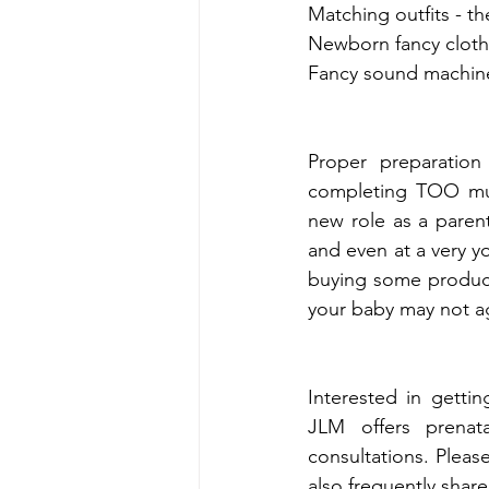
Matching outfits - th
Newborn fancy cloth
Fancy sound machines,
Proper preparation
completing TOO muc
new role as a paren
and even at a very yo
buying some products
your baby may not a
Interested in getti
JLM offers prenata
consultations. Pleas
also frequently shar