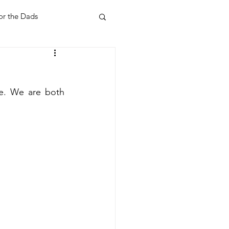
or the Dads
ent
Your Home
e. We are both 
Feel Good Things
Holidays