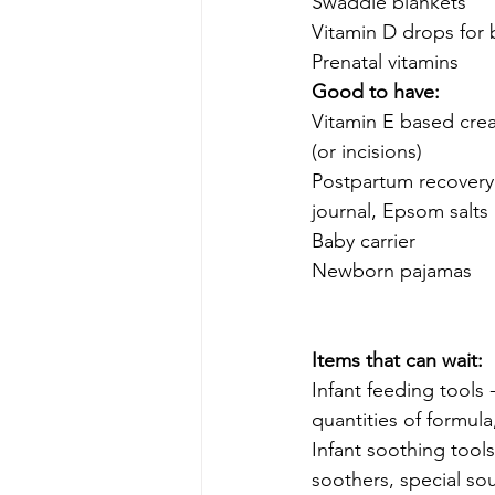
Swaddle blankets 
Vitamin D drops for 
Prenatal vitamins 
Good to have: 
Vitamin E based crea
(or incisions) 
Postpartum recovery 
journal, Epsom salts 
Baby carrier 
Newborn pajamas 
Items that can wait: 
Infant feeding tools 
quantities of formula,
Infant soothing tool
soothers, special s