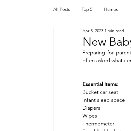
All Posts
Top 5
Humour
Apr 5, 2023
1 min read
For Parents
Kids
Quara
New Baby
Preparing for paren
Mortgage
Travel
For t
often asked what ite
Mental Health
Helping Othe
Essential items: 
Bucket car seat
Infant sleep space 
Health & Beauty
Diapers 
Wipes 
Thermometer 