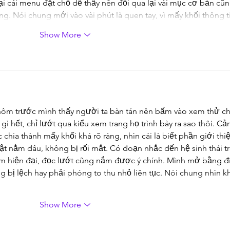
ại cái menu đặt chỗ dễ thấy nên đổi qua lại vài mục cơ bản cũn
g. Nói chung mới vào vài phút là quen tay, vì mấy khối thông 
Show More
hôm trước mình thấy người ta bàn tán nên bấm vào xem thử ch
gì hết, chỉ lướt qua kiểu xem trang họ trình bày ra sao thôi. Cả
 chia thành mấy khối khá rõ ràng, nhìn cái là biết phần giới thiệ
t nằm đâu, không bị rối mắt. Có đoạn nhắc đến hệ sinh thái tr
ệm hiện đại, đọc lướt cũng nắm được ý chính. Mình mở bằng đ
ng bị lệch hay phải phóng to thu nhỏ liên tục. Nói chung nhìn k
Show More