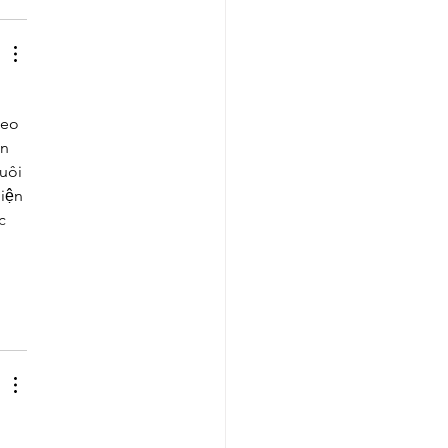
heo 
n 
uôi 
iện 
c 